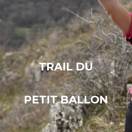
T
R
A
I
L
D
U
P
E
T
I
T
B
A
L
L
O
N